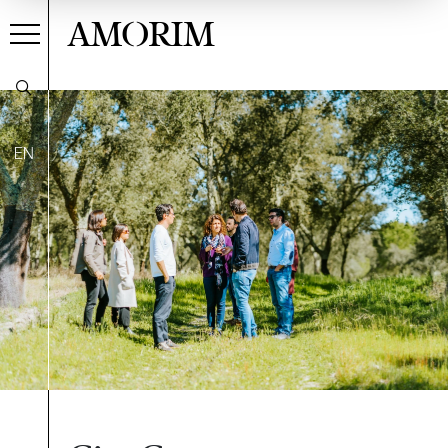
AMORIM
EN