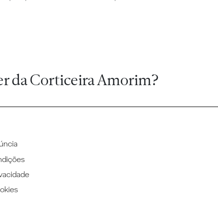
er da Corticeira Amorim?
úncia
ndições
ivacidade
ookies