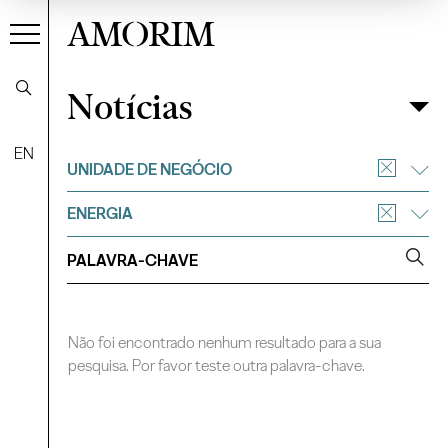
AMORIM
Notícias
Notícias
Filtrar
EN
UNIDADE DE NEGÓCIO
ENERGIA
Não foi encontrado nenhum resultado para a sua
pesquisa. Por favor teste outra palavra-chave.