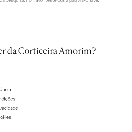
a pesquisa. Por favor teste outra palavra-chave.
er da Corticeira Amorim?
úncia
ndições
ivacidade
ookies