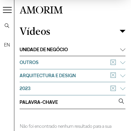
AMORIM
Vídeos
Vídeos
Filtrar
EN
UNIDADE DE NEGÓCIO
OUTROS
ARQUITECTURA E DESIGN
2023
Não foi encontrado nenhum resultado para a sua