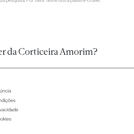
a pesquisa. Por favor teste outra palavra-chave.
er da Corticeira Amorim?
úncia
ndições
ivacidade
ookies