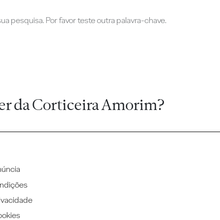
a pesquisa. Por favor teste outra palavra-chave.
er da Corticeira Amorim?
núncia
ndições
rivacidade
ookies