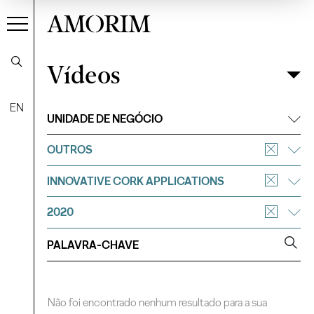
AMORIM
Vídeos
Vídeos
Filtrar
EN
UNIDADE DE NEGÓCIO
OUTROS
INNOVATIVE CORK APPLICATIONS
2020
Não foi encontrado nenhum resultado para a sua