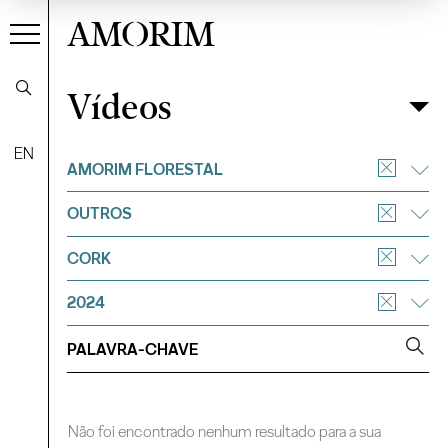
AMORIM
Vídeos
Vídeos
Filtrar
EN
AMORIM FLORESTAL
OUTROS
CORK
2024
Não foi encontrado nenhum resultado para a sua