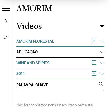
AMORIM
Vídeos
Vídeos
Filtrar
EN
AMORIM FLORESTAL
APLICAÇÃO
WINE AND SPIRITS
2014
Não foi encontrado nenhum resultado para a sua