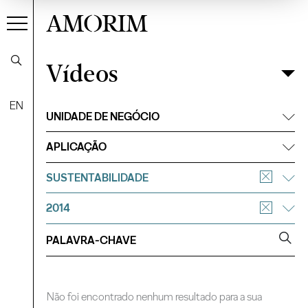
AMORIM
Vídeos
Vídeos
Filtrar
EN
UNIDADE DE NEGÓCIO
APLICAÇÃO
SUSTENTABILIDADE
2014
Não foi encontrado nenhum resultado para a sua