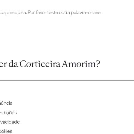
a pesquisa. Por favor teste outra palavra-chave.
er da Corticeira Amorim?
núncia
ndições
rivacidade
ookies