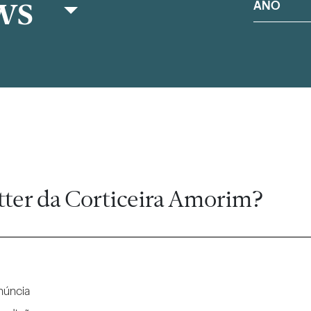
ws
ANO
tter da Corticeira Amorim?
núncia