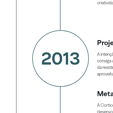
criativid
Proje
2013
A intenç
consiga
da resis
aproveit
Meta
A Corti
desenvol