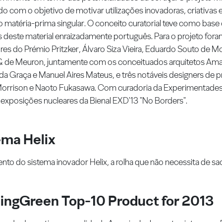
o com o objetivo de motivar utilizações inovadoras, criativas 
 matéria-prima singular. O conceito curatorial teve como base
as deste material enraizadamente português. Para o projeto for
es do Prémio Pritzker, Álvaro Siza Vieira, Eduardo Souto de Mo
 de Meuron, juntamente com os conceituados arquitetos Ama
 da Graça e Manuel Aires Mateus, e três notáveis designers de p
Morrison e Naoto Fukasawa. Com curadoria da Experimentad
exposições nucleares da Bienal EXD'13 "No Borders".
ema Helix
to do sistema inovador Helix, a rolha que não necessita de sac
dingGreen Top-10 Product for 2013