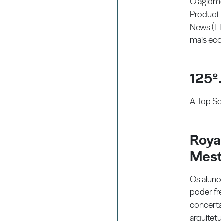
O aglome
Product 
News (EB
mais eco
125º.
A Top Ser
Royal
Mest
Os aluno
poder fr
concerta
arquitetu