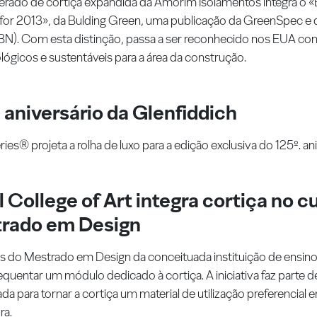
rado de cortiça expandida da Amorim Isolamentos integra o 
for 2013», da Bulding Green, uma publicação da GreenSpec e 
N). Com esta distinção, passa a ser reconhecido nos EUA c
lógicos e sustentáveis para a área da construção.
 aniversário da Glenfiddich
ies® projeta a rolha de luxo para a edição exclusiva do 125º. an
 College of Art integra cortiça no c
rado em Design
s do Mestrado em Design da conceituada instituição de ensin
equentar um módulo dedicado à cortiça. A iniciativa faz parte d
da para tornar a cortiça um material de utilização preferencial 
ra.