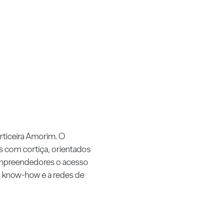
ticeira Amorim. O
 com cortiça, orientados
empreendedores o acesso
 know-how e a redes de