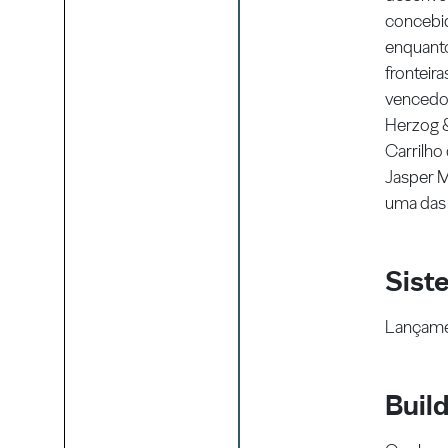
concebid
enquanto
fronteir
vencedor
Herzog &
Carrilho
Jasper 
uma das 
Sist
Lançamen
Buil