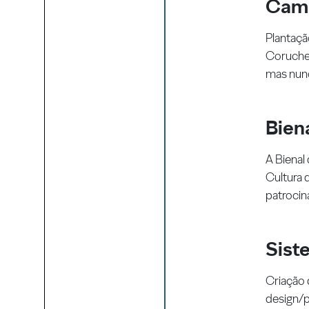
Camp
Plantaçã
Coruche.
mas nunc
Bien
A Bienal
Cultura 
patrocin
Sist
Criação 
design/p