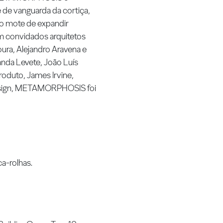
e de vanguarda da cortiça,
 o mote de expandir
am convidados arquitetos
ura, Alejandro Aravena e
nda Levete, João Luís
roduto, James Irvine,
esign, METAMORPHOSIS foi
a-rolhas.