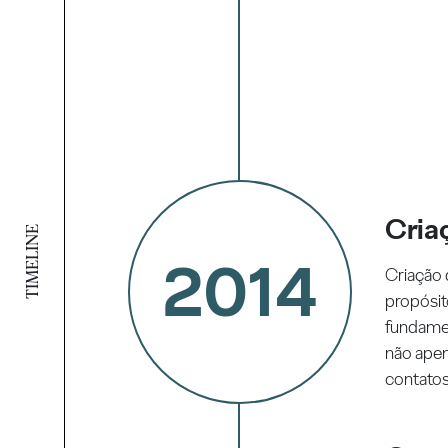
Cria
TIMELINE
2014
Criação 
propósit
fundame
não apen
contatos