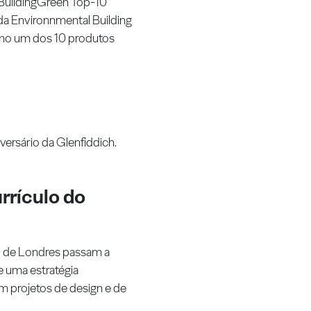
«BuildingGreen Top-10
da Environnmental Building
omo um dos 10 produtos
iversário da Glenfiddich.
urrículo do
o de Londres passam a
e uma estratégia
em projetos de design e de