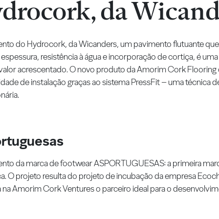
drocork, da Wicand
to do Hydrocork, da Wicanders, um pavimento flutuante que
 espessura, resistência à água e incorporação de cortiça, é uma
valor acrescentado. O novo produto da Amorim Cork Flooring 
lidade de instalação graças ao sistema PressFit – uma técnica de
nária.
rtuguesas
nto da marca de footwear ASPORTUGUESAS: a primeira marca
ça. O projeto resulta do projeto de incubação da empresa Ecoch
 na Amorim Cork Ventures o parceiro ideal para o desenvolvim