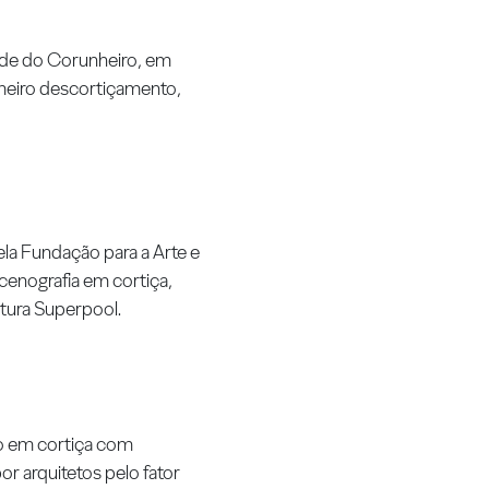
ade do Corunheiro, em
imeiro descortiçamento,
ela Fundação para a Arte e
cenografia em cortiça,
tura Superpool.
o em cortiça com
r arquitetos pelo fator