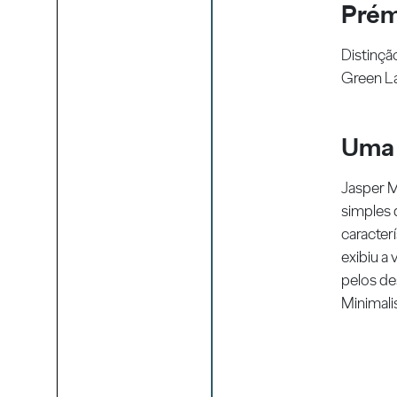
Prém
Distinçã
Green L
Uma 
Jasper M
simples 
caracter
exibiu a
pelos de
Minimali