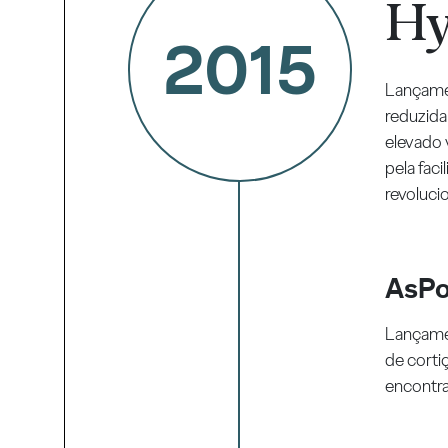
Hy
2015
Lançamen
reduzida
elevado 
pela faci
revolucio
AsPo
Lançame
de corti
encontra