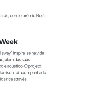
wards, com o prémio Best
n Week
away” inspira-se na vida
ue, além das suas
co e acústico. O projeto
r Morrison foi acompanhado
da rica através