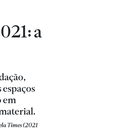
021: a
ldação,
s espaços
o em
material.
ela Times (2021