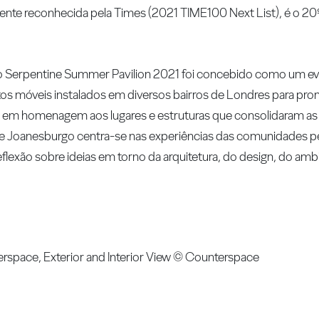
mente reconhecida pela Times (2021 TIME100 Next List), é o 2
 o Serpentine Summer Pavilion 2021 foi concebido como um ev
tos móveis instalados em diversos bairros de Londres para pr
das, em homenagem aos lugares e estruturas que consolidaram 
de Joanesburgo centra-se nas experiências das comunidades pe
reflexão sobre ideias em torno da arquitetura, do design, do amb
rspace, Exterior and Interior View © Counterspace