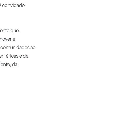
0º convidado
ento que,
omover e
as comunidades ao
riféricas e de
iente, da