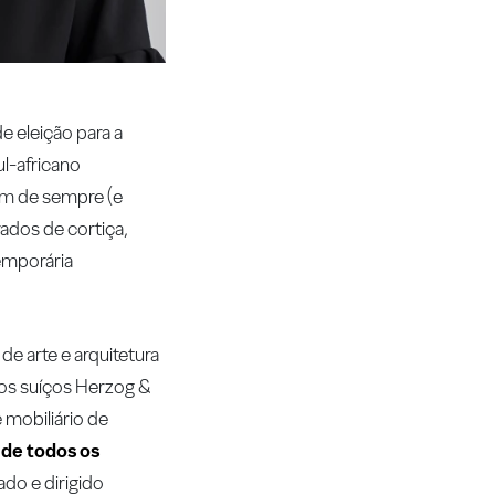
e eleição para a
ul-africano
vem de sempre (e
rados de cortiça,
emporária
e arte e arquitetura
etos suíços Herzog &
 mobiliário de
 de todos os
ado e dirigido