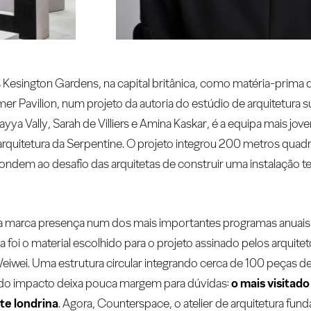
 Kesington Gardens, na capital britânica, como matéria-prima d
 Pavilion, num projeto da autoria do estúdio de arquitetura s
a Vally, Sarah de Villiers e Amina Kaskar, é a equipa mais jo
 arquitetura da Serpentine. O projeto integrou 200 metros quad
ondem ao desafio das arquitetas de construir uma instalação t
sa marca presença num dos mais importantes programas anuais d
 foi o material escolhido para o projeto assinado pelos arquit
 Weiwei. Uma estrutura circular integrando cerca de 100 peças de
o do impacto deixa pouca margem para dúvidas:
o mais visitado
rte londrina
. Agora, Counterspace, o atelier de arquitetura fund