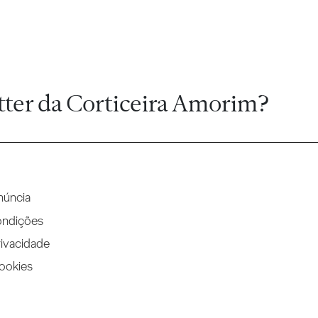
tter da Corticeira Amorim?
núncia
ondições
rivacidade
Cookies