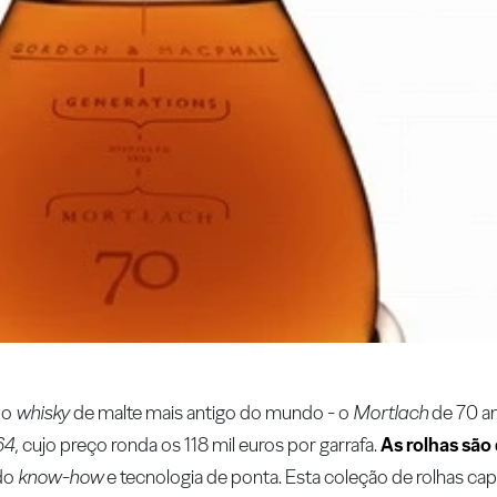
 o
whisky
de malte mais antigo do mundo - o
Mortlach
de 70 a
64
, cujo preço ronda os 118 mil euros por garrafa.
As rolhas são
ndo
know-how
e tecnologia de ponta. Esta coleção de rolhas cap