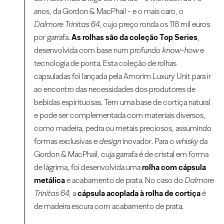
anos, da Gordon & MacPhail - e o mais caro, o
Dalmore Trinitas 64
, cujo preço ronda os 118 mil euros
por garrafa.
As rolhas são da coleção Top Series
,
desenvolvida com base num profundo
know-how
e
tecnologia de ponta. Esta coleção de rolhas
capsuladas foi lançada pela Amorim Luxury Unit para ir
ao encontro das necessidades dos produtores de
bebidas espirituosas. Tem uma base de cortiça natural
e pode ser complementada com materiais diversos,
como madeira, pedra ou metais preciosos, assumindo
formas exclusivas e
design
inovador. Para o
whisky
da
Gordon & MacPhail, cuja garrafa é de cristal em forma
de lágrima, foi desenvolvida uma
rolha com cápsula
metálica
e acabamento de prata. No caso do
Dalmore
Trinitas 64
, a
cápsula acoplada à rolha de cortiça
é
de madeira escura com acabamento de prata.