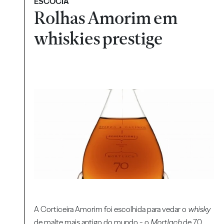
ESCÓCIA
Rolhas Amorim em
whiskies prestige
A Corticeira Amorim foi escolhida para vedar o
whisky
de malte mais antigo do mundo - o
Mortlach
de 70