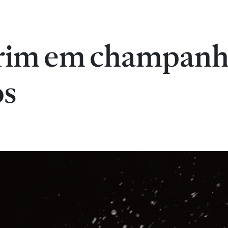
rim em champan
os