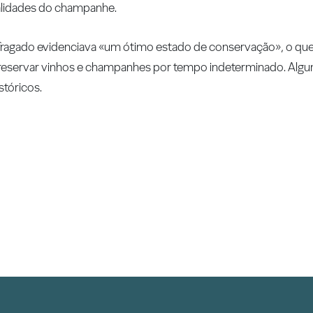
ualidades do champanhe.
fragado evidenciava «um ótimo estado de conservação», o qu
reservar vinhos e champanhes por tempo indeterminado. Algum
stóricos.