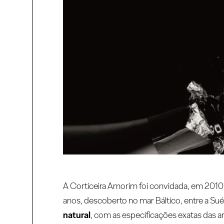
A Corticeira Amorim foi convidada, em 201
anos, descoberto no mar Báltico, entre a Sué
natural
, com as especificações exatas das a