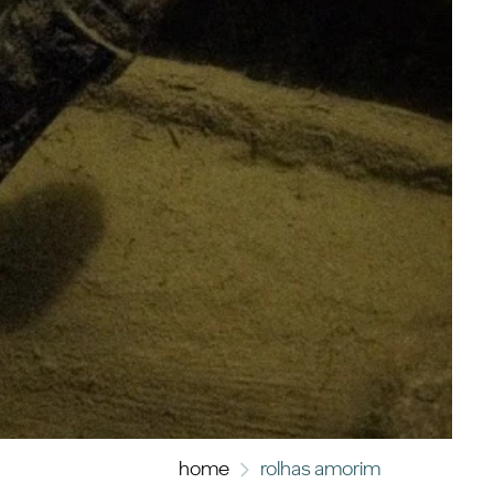
home
rolhas amorim