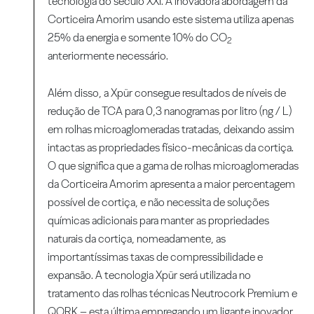
tecnologia do século XXI. A inovadora abordagem da
Corticeira Amorim usando este sistema utiliza apenas
25% da energia e somente 10% do CO
2
anteriormente necessário.
Além disso, a Xpür consegue resultados de níveis de
redução de TCA para 0,3 nanogramas por litro (ng / L)
em rolhas microaglomeradas tratadas, deixando assim
intactas as propriedades físico-mecânicas da cortiça.
O que significa que a gama de rolhas microaglomeradas
da Corticeira Amorim apresenta a maior percentagem
possível de cortiça, e não necessita de soluções
químicas adicionais para manter as propriedades
naturais da cortiça, nomeadamente, as
importantíssimas taxas de compressibilidade e
expansão. A tecnologia Xpür será utilizada no
tratamento das rolhas técnicas Neutrocork Premium e
QORK – esta última empregando um ligante inovador,