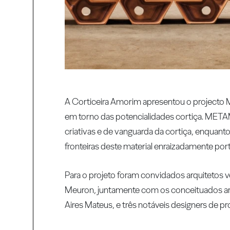
A Corticeira Amorim apresentou o project
em torno das potencialidades cortiça. META
criativas e de vanguarda da cortiça, enquant
fronteiras deste material enraizadamente por
Para o projeto foram convidados arquitetos 
Meuron, juntamente com os conceituados arq
Aires Mateus, e três notáveis designers de p