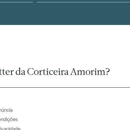
tter da Corticeira Amorim?
núncia
ondições
rivacidade