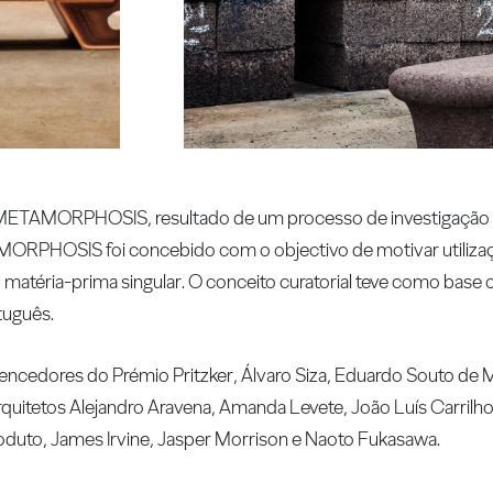
o METAMORPHOSIS, resultado de um processo de investigação
MORPHOSIS foi concebido com o objectivo de motivar utiliza
o matéria-prima singular. O conceito curatorial teve como base
tuguês.
vencedores do Prémio Pritzker, Álvaro Siza, Eduardo Souto de
uitetos Alejandro Aravena, Amanda Levete, João Luís Carrilh
roduto, James Irvine, Jasper Morrison e Naoto Fukasawa.