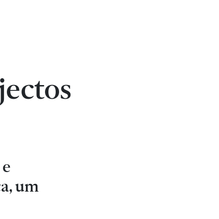
jectos
 e
ça, um