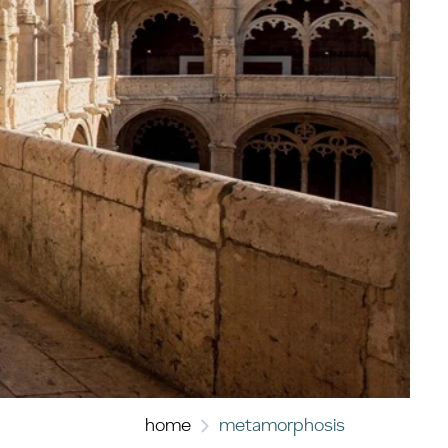
home
metamorphosis