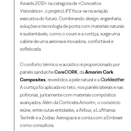
Awards 2012» na categoria de «Conceitos
Visionários», o projeto
LIFE
foca-se na aviação
executiva do futuro. Combinando
design
, engenharia,
soluções e tecnologia de ponta com materiais naturais
e sustentáveis, como o couro e a cortiça, surge uma
cabine de uma aeronave inovadora, confortável e
sofisticada.
O conforto térmico e acústico é proporcionado por
painéis sanduíche
CoreCORK
, da
Amorim Cork
Composites
, revestidos a pele natural e a
Corkleather
.
A cortiça foi aplicada no teto, nos painéis laterais e nas
poltronas, juntamente com materiais compósitos
avançados. Além da Corticeira Amorim, o consórcio
reúne, entre outas entidades, a Airbus, a Lufthansa
Technik e a Zodiac Aerospace e conta com a Embraer
como consultora.