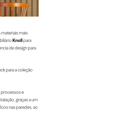
 materiais mais
iliário
Knoll
para
ncia de design para
eck para a coleção
, processos e
stalação, graças a um
icos nas paredes, ao