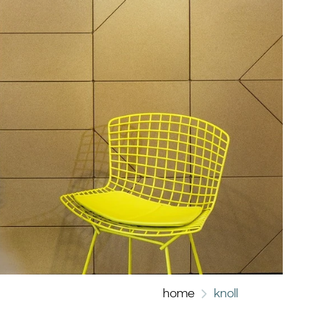
home
knoll