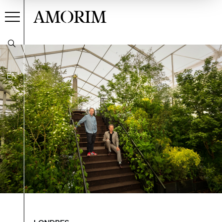
AMORIM
EN