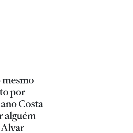
o
ao mesmo
to por
iano Costa
er alguém
 Alvar