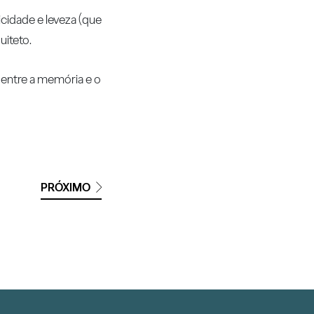
icidade e leveza (que
iteto.
 entre a memória e o
PRÓXIMO