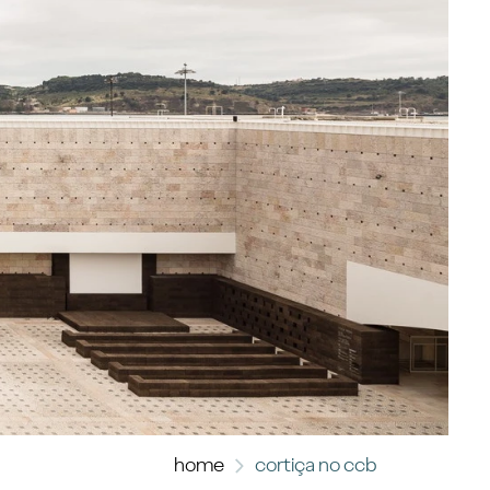
home
cortiça no ccb