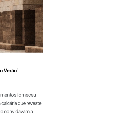
o Verão
”
lamentos forneceu
calcária que reveste
que convidavam a