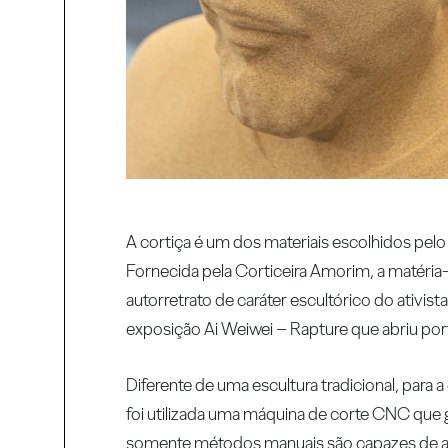
A cortiça é um dos materiais escolhidos pelo 
Fornecida pela Corticeira Amorim, a matéria
autorretrato de caráter escultórico do ativist
exposição Ai Weiwei – Rapture que abriu por
Diferente de uma escultura tradicional, para 
foi utilizada uma máquina de corte CNC que g
somente métodos manuais são capazes de alcan