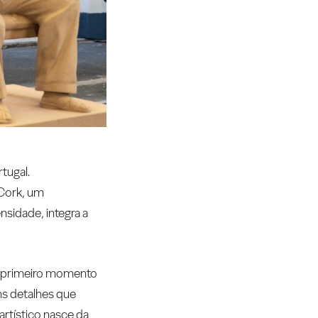
rtugal.
 Cork, um
nsidade, integra a
num primeiro momento
ns detalhes que
artístico nasce da