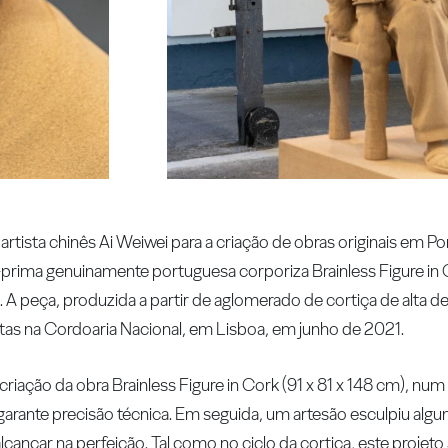
artista chinês Ai Weiwei para a criação de obras originais em Po
-prima genuinamente portuguesa corporiza Brainless Figure in
a. A peça, produzida a partir de aglomerado de cortiça de alta de
tas na Cordoaria Nacional, em Lisboa, em junho de 2021.
a criação da obra Brainless Figure in Cork (91 x 81 x 148 cm), 
arante precisão técnica. Em seguida, um artesão esculpiu algu
çar na perfeição. Tal como no ciclo da cortiça, este projeto 