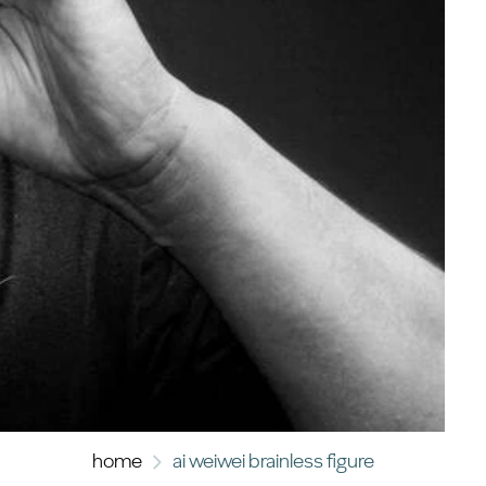
home
ai weiwei brainless figure