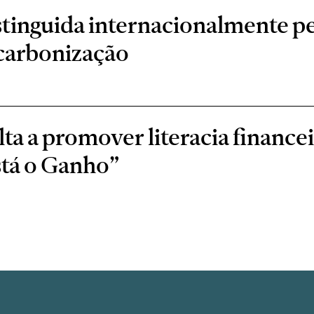
stinguida internacionalmente 
scarbonização
a a promover literacia financei
stá o Ganho”