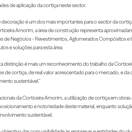
des de aplicação da cortiça neste sector.
 decoração é um dos mais importantes para o sector da cortiç
rticeira Amorim, a área de construção representa aproximada
des de Negócios - Revestimentos, Aglomerados Compósitos e 
os e soluções para esta área.
sta distinção é mais um reconhecimento do trabalho da Cortic
de cortiça, de real valor acrescentado para o mercado, e da 
mento sustentável."
cionais da Corticeira Amorim, a utilização de cortiça em obras
 posicionamento e notoriedade deste material, enquanto soluç
volvimento sustentável.
 objectivo dar com visibilidade às empresas e entidades do clu