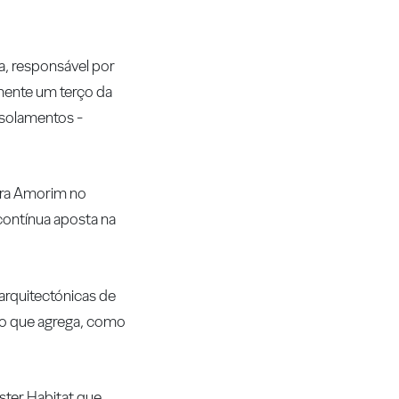
a, responsável por
mente um terço da
Isolamentos -
eira Amorim no
contínua aposta na
 arquitectónicas de
ão que agrega, como
ster Habitat que,