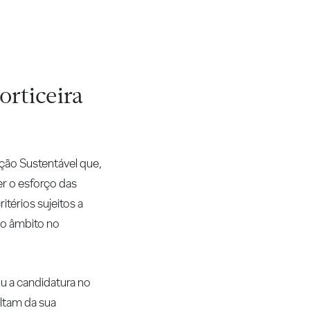
orticeira
ção Sustentável que,
er o esforço das
térios sujeitos a
 no âmbito no
u a candidatura no
ultam da sua