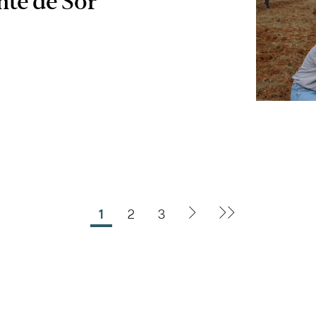
te de Sor
1
2
3