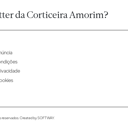
tter da Corticeira Amorim?
núncia
ondições
rivacidade
Cookies
s reservados. Created by
SOFTWAY
.