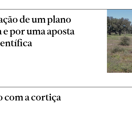
iação de um plano
ta e por uma aposta
ientífica
o com a cortiça