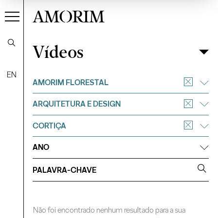
AMORIM
Vídeos
Vídeos
Filtrar
EN
AMORIM FLORESTAL
ARQUITETURA E DESIGN
CORTIÇA
ANO
Não foi encontrado nenhum resultado para a sua