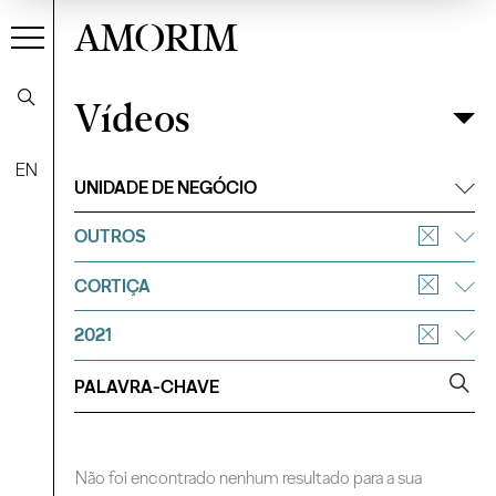
AMORIM
Vídeos
Vídeos
Filtrar
EN
UNIDADE DE NEGÓCIO
OUTROS
CORTIÇA
2021
Não foi encontrado nenhum resultado para a sua