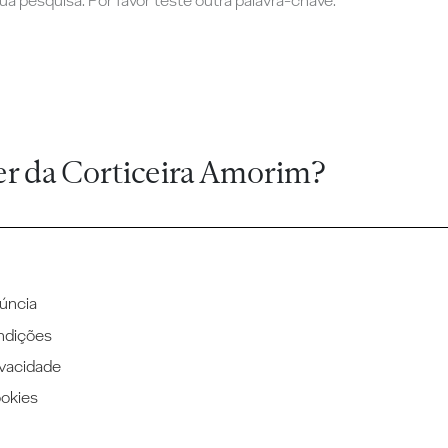
a pesquisa. Por favor teste outra palavra-chave.
er da Corticeira Amorim?
úncia
ndições
ivacidade
ookies