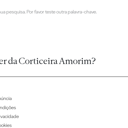
a pesquisa. Por favor teste outra palavra-chave.
er da Corticeira Amorim?
núncia
ndições
rivacidade
ookies