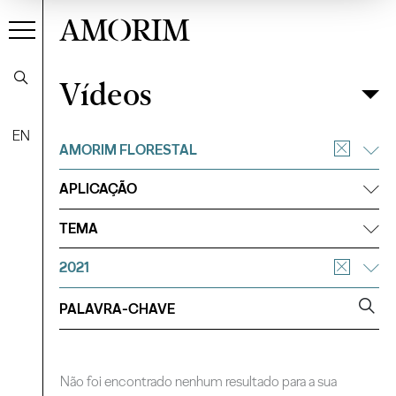
AMORIM
Vídeos
Vídeos
Filtrar
EN
AMORIM FLORESTAL
APLICAÇÃO
TEMA
2021
Não foi encontrado nenhum resultado para a sua