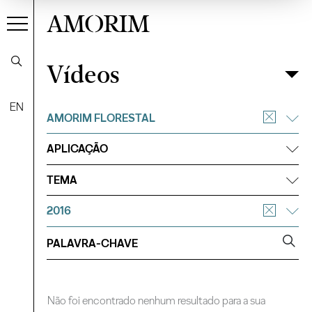
AMORIM
Vídeos
Vídeos
Filtrar
EN
AMORIM FLORESTAL
APLICAÇÃO
TEMA
2016
Não foi encontrado nenhum resultado para a sua