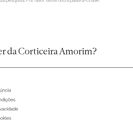
a pesquisa. Por favor teste outra palavra-chave.
er da Corticeira Amorim?
úncia
ndições
ivacidade
ookies