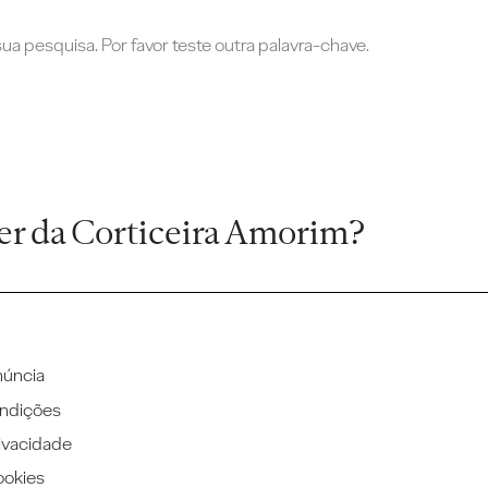
a pesquisa. Por favor teste outra palavra-chave.
er da Corticeira Amorim?
núncia
ndições
rivacidade
ookies