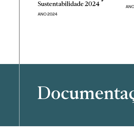
Sustentabilidade 2024
ANO
ANO 2024
Documenta
Filtrar