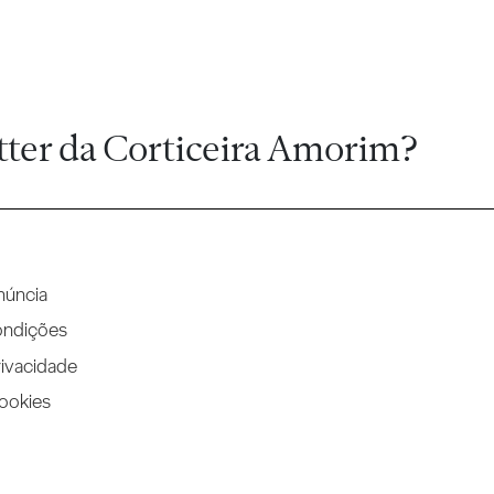
tter da Corticeira Amorim?
núncia
ondições
rivacidade
Cookies