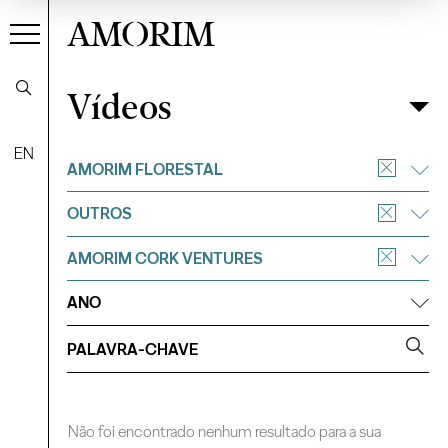
AMORIM
Vídeos
Vídeos
Filtrar
EN
AMORIM FLORESTAL
OUTROS
AMORIM CORK VENTURES
ANO
Não foi encontrado nenhum resultado para a sua