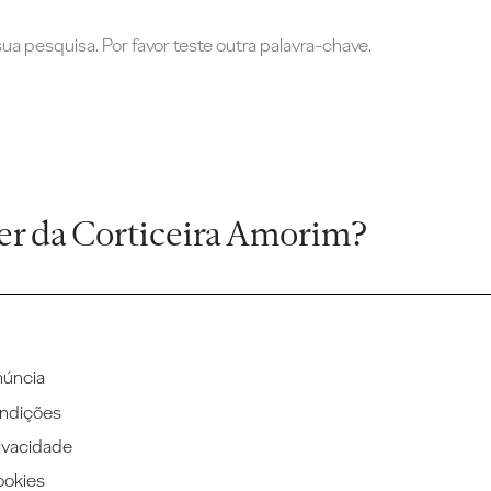
a pesquisa. Por favor teste outra palavra-chave.
er da Corticeira Amorim?
núncia
ndições
rivacidade
ookies