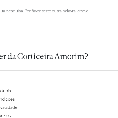
a pesquisa. Por favor teste outra palavra-chave.
er da Corticeira Amorim?
núncia
ndições
rivacidade
ookies