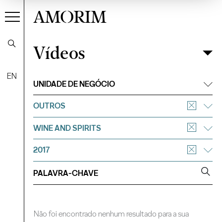
AMORIM
Vídeos
Vídeos
Filtrar
EN
UNIDADE DE NEGÓCIO
OUTROS
WINE AND SPIRITS
2017
Não foi encontrado nenhum resultado para a sua