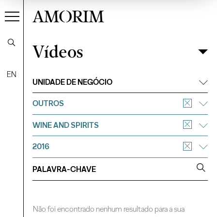
AMORIM
Vídeos
Vídeos
Filtrar
EN
UNIDADE DE NEGÓCIO
OUTROS
WINE AND SPIRITS
2016
Não foi encontrado nenhum resultado para a sua