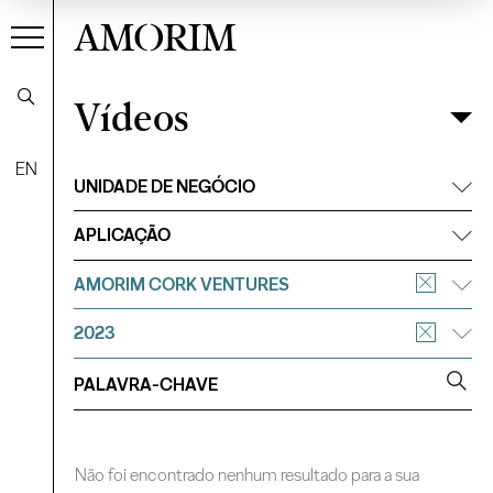
AMORIM
Vídeos
Vídeos
Filtrar
EN
UNIDADE DE NEGÓCIO
APLICAÇÃO
AMORIM CORK VENTURES
2023
Não foi encontrado nenhum resultado para a sua