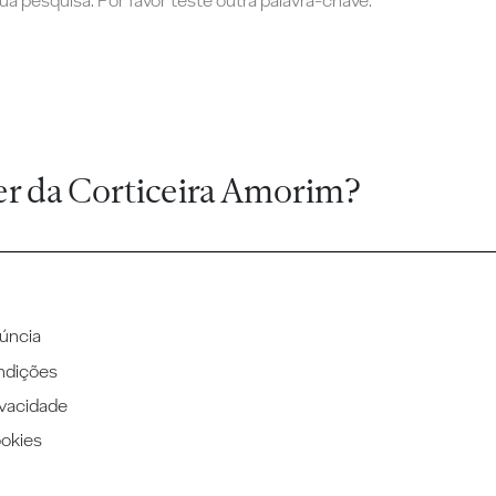
a pesquisa. Por favor teste outra palavra-chave.
er da Corticeira Amorim?
úncia
ndições
ivacidade
ookies