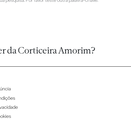
a pesquisa. Por favor teste outra palavra-chave.
er da Corticeira Amorim?
úncia
ndições
ivacidade
ookies