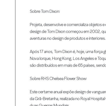
Sobre Tom Dixon:
Projeta, desenvolve e comercializa objetos e 
design de Tom Dixon começou em 2002, quan
aventuras no design de produtos e interiores.
Após 17 anos, Tom Dixon é, hoje, uma força 
Nova Iorque, Hong Kong, Los Angeles e Tóqui
são distribuídos em mais de 65 países, sendo
Sobre RHS Chelsea Flower Show:
Este certame anual expõe design de vanguarda,
da Grã-Bretanha, realizada no Royal Hospita
duas Guerras Mundiais.