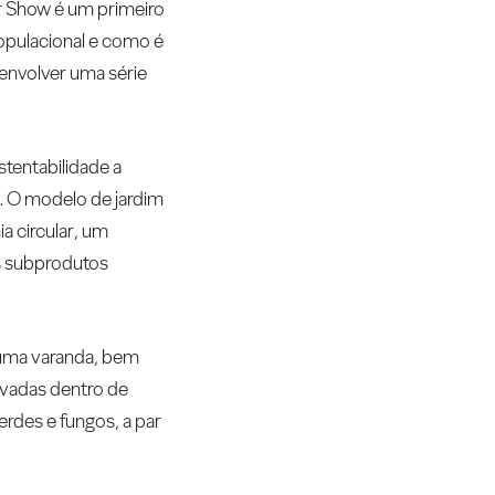
wer Show é um primeiro
opulacional e como é
senvolver uma série
stentabilidade a
e. O modelo de jardim
a circular, um
os subprodutos
 uma varanda, bem
ivadas dentro de
rdes e fungos, a par