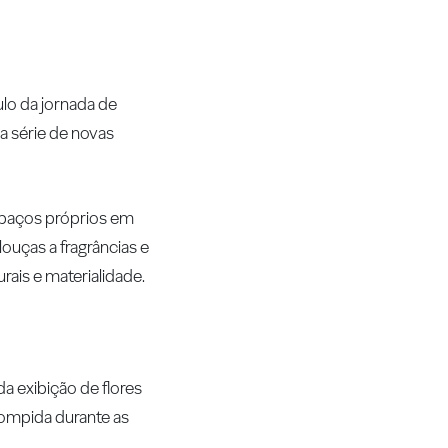
ulo da jornada de
 série de novas
spaços próprios em
ouças a fragrâncias e
rais e materialidade.
da exibição de flores
rompida durante as