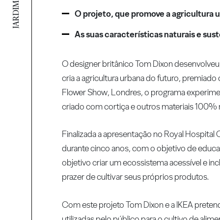
O projeto, que promove a agricultura u
As suas características naturais e su
O designer britânico Tom Dixon desenvolveu,
cria a agricultura urbana do futuro, premiad
Flower Show, Londres, o programa experiment
criado com cortiça e outros materiais 100% na
Finalizada a apresentação no Royal Hospital C
durante cinco anos, com o objetivo de educar
objetivo criar um ecossistema acessível e in
prazer de cultivar seus próprios produtos.
Com este projeto Tom Dixon e a IKEA pretend
utilizadas pelo público para o cultivo de al