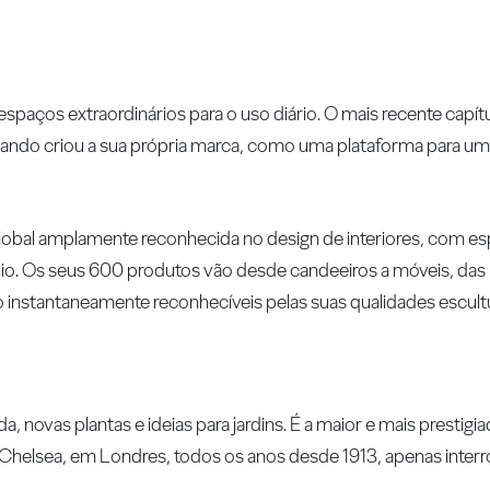
espaços extraordinários para o uso diário. O mais recente capít
do criou a sua própria marca, como uma plataforma para uma
global amplamente reconhecida no design de interiores, com e
o. Os seus 600 produtos vão desde candeeiros a móveis, das l
 instantaneamente reconhecíveis pelas suas qualidades escultu
 novas plantas e ideias para jardins. É a maior e mais prestigia
l Chelsea, em Londres, todos os anos desde 1913, apenas inter