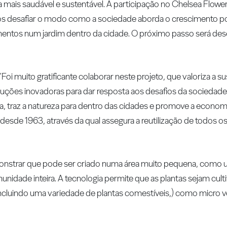
vida mais saudável e sustentável. A participação no Chelsea Flo
s desafiar o modo como a sociedade aborda o crescimento p
limentos num jardim dentro da cidade. O próximo passo será de
oi muito gratificante colaborar neste projeto, que valoriza a su
 soluções inovadoras para dar resposta aos desafios da sociedad
, traz a natureza para dentro das cidades e promove a economi
desde 1963, através da qual assegura a reutilização de todos 
onstrar que pode ser criado numa área muito pequena, como
idade inteira. A tecnologia permite que as plantas sejam cult
ncluindo uma variedade de plantas comestíveis,) como micro ve