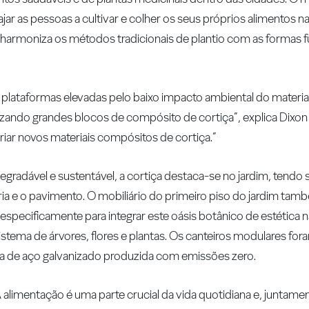
jar as pessoas a cultivar e colher os seus próprios alimentos n
 harmoniza os métodos tradicionais de plantio com as formas f
 e plataformas elevadas pelo baixo impacto ambiental do materia
lizando grandes blocos de compósito de cortiça”, explica Dixo
 criar novos materiais compósitos de cortiça.”
gradável e sustentável, a cortiça destaca-se no jardim, tendo s
ria e o pavimento. O mobiliário do primeiro piso do jardim tamb
cificamente para integrar este oásis botânico de estética na
istema de árvores, flores e plantas. Os canteiros modulares f
ra de aço galvanizado produzida com emissões zero.
“A alimentação é uma parte crucial da vida quotidiana e, juntam