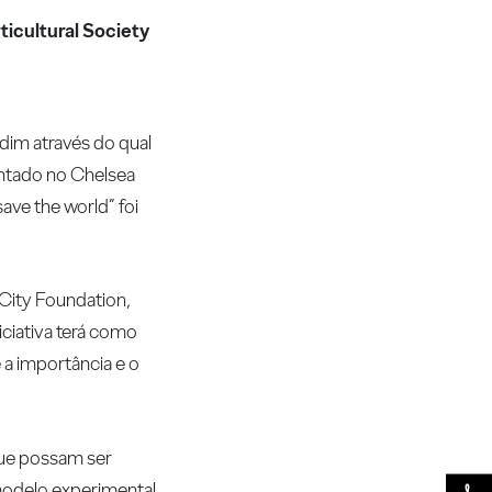
ticultural Society
dim através do qual
entado no Chelsea
ave the world” foi
 City Foundation,
iciativa terá como
 a importância e o
que possam ser
 modelo experimental