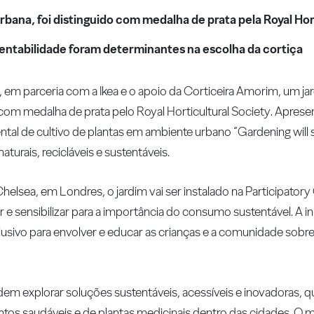
rbana, foi distinguido com medalha de prata pela Royal Hor
stentabilidade foram determinantes na escolha da cortiça
 em parceria com a Ikea e o apoio da Corticeira Amorim, um jar
o com medalha de prata pelo Royal Horticultural Society. Apres
al de cultivo de plantas em ambiente urbano “Gardening will s
turais, recicláveis e sustentáveis.
helsea, em Londres, o jardim vai ser instalado na Participatory
 e sensibilizar para a importância do consumo sustentável. A in
clusivo para envolver e educar as crianças e a comunidade sobre
em explorar soluções sustentáveis, acessíveis e inovadoras, 
imentos saudáveis e de plantas medicinais dentro das cidades. O