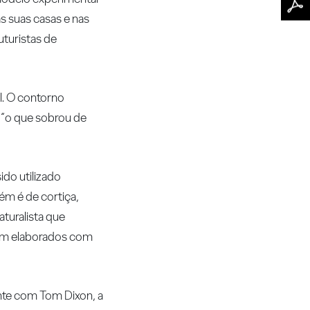
as suas casas e nas
uturistas de
l. O contorno
n “o que sobrou de
ido utilizado
ém é de cortiça,
turalista que
oram elaborados com
ente com Tom Dixon, a