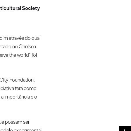
ticultural Society
dim através do qual
entado no Chelsea
ave the world” foi
 City Foundation,
iciativa terá como
 a importância e o
que possam ser
 modelo experimental