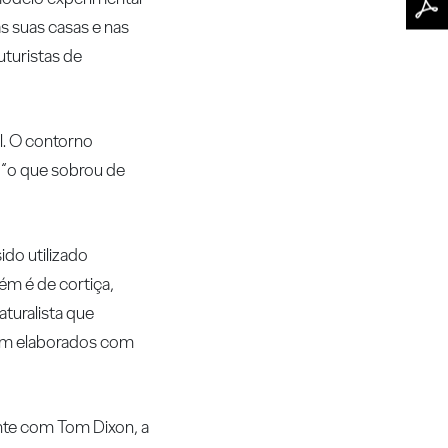
as suas casas e nas
uturistas de
l. O contorno
n “o que sobrou de
ido utilizado
ém é de cortiça,
turalista que
oram elaborados com
ente com Tom Dixon, a