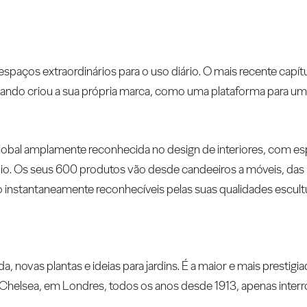
espaços extraordinários para o uso diário. O mais recente capít
do criou a sua própria marca, como uma plataforma para uma
global amplamente reconhecida no design de interiores, com e
o. Os seus 600 produtos vão desde candeeiros a móveis, das l
 instantaneamente reconhecíveis pelas suas qualidades escultu
 novas plantas e ideias para jardins. É a maior e mais prestigia
l Chelsea, em Londres, todos os anos desde 1913, apenas inter