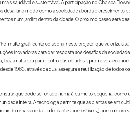
vida mais saudável e sustentável. A participação no Chelsea Flo
s desafiar o modo como a sociedade aborda o crescimento p
limentos num jardim dentro da cidade. O próximo passo será de
oi muito gratificante colaborar neste projeto, que valoriza a su
 soluções inovadoras para dar resposta aos desafios da sociedad
, traz a natureza para dentro das cidades e promove a economi
desde 1963, através da qual assegura a reutilização de todos 
onstrar que pode ser criado numa área muito pequena, como
idade inteira. A tecnologia permite que as plantas sejam cult
ncluindo uma variedade de plantas comestíveis,) como micro ve