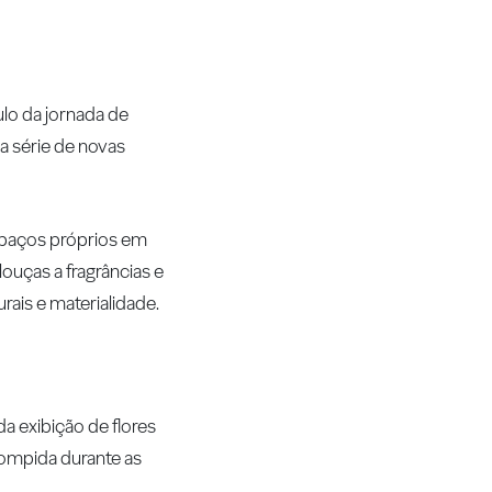
ulo da jornada de
 série de novas
spaços próprios em
ouças a fragrâncias e
rais e materialidade.
da exibição de flores
rompida durante as