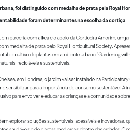
rbana, foi distinguido com medalha de prata pela Royal Hor
stentabilidade foram determinantes na escolha da cortiça
 em parceria com a Ikea e o apoio da Corticeira Amorim, um jar
o com medalha de prata pelo Royal Horticultural Society. Apres
al de cultivo de plantas em ambiente urbano “Gardening will s
turais, recicláveis e sustentáveis.
helsea, em Londres, o jardim vai ser instalado na Participatory
 e sensibilizar para a importância do consumo sustentável. A in
clusivo para envolver e educar as crianças e a comunidade sobre
em explorar soluções sustentáveis, acessíveis e inovadoras, 
imentos saudáveis e de plantas medicinais dentro das cidades. O