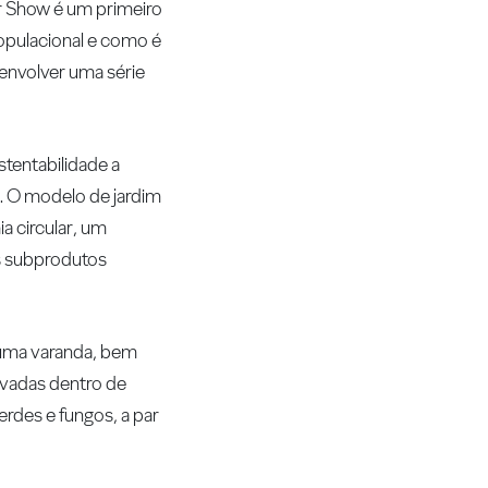
wer Show é um primeiro
opulacional e como é
senvolver uma série
stentabilidade a
e. O modelo de jardim
a circular, um
os subprodutos
 uma varanda, bem
ivadas dentro de
rdes e fungos, a par