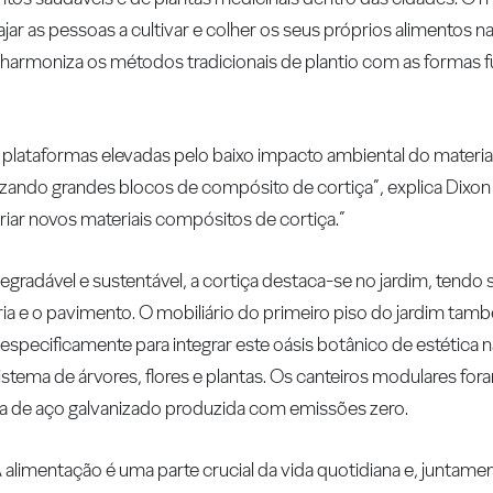
jar as pessoas a cultivar e colher os seus próprios alimentos n
 harmoniza os métodos tradicionais de plantio com as formas f
 e plataformas elevadas pelo baixo impacto ambiental do materia
lizando grandes blocos de compósito de cortiça”, explica Dixo
 criar novos materiais compósitos de cortiça.”
gradável e sustentável, a cortiça destaca-se no jardim, tendo s
ria e o pavimento. O mobiliário do primeiro piso do jardim tamb
cificamente para integrar este oásis botânico de estética na
istema de árvores, flores e plantas. Os canteiros modulares f
ra de aço galvanizado produzida com emissões zero.
“A alimentação é uma parte crucial da vida quotidiana e, juntam