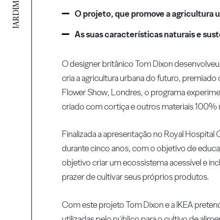
O projeto, que promove a agricultura u
As suas características naturais e su
O designer britânico Tom Dixon desenvolveu,
cria a agricultura urbana do futuro, premiad
Flower Show, Londres, o programa experiment
criado com cortiça e outros materiais 100% na
Finalizada a apresentação no Royal Hospital C
durante cinco anos, com o objetivo de educar
objetivo criar um ecossistema acessível e in
prazer de cultivar seus próprios produtos.
Com este projeto Tom Dixon e a IKEA pretend
utilizadas pelo público para o cultivo de al