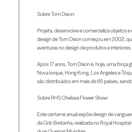
Sobre Tom Dixon:
Projeta, desenvolve e comercializa objetos e 
design de Tom Dixon começou em 2002, quan
aventuras no design de produtos e interiores.
Após 17 anos, Tom Dixon é, hoje, uma força 
Nova Iorque, Hong Kong, Los Angeles e Tóqui
são distribuídos em mais de 65 países, sendo
Sobre RHS Chelsea Flower Show:
Este certame anual expõe design de vanguarda,
da Grã-Bretanha, realizada no Royal Hospita
duas Guerras Mundiais.