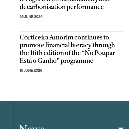
decarbonisation performance
22 JUNE 2026
Corticeira Amorim continues to
promote financial literacy through
the 16th edition of the “No Poupar
Está o Ganho” programme
15 JUNE 2026
News
Filter