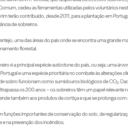
Comum, cedeu as ferramentas utilizadas pelos voluntários nes
orim terão contribuído, desde 2011, para a plantação em Portu
ncia de sobreiros.
lentejo, uma das áreas do país onde se encontra uma grande ma
namento florestal.
eiro é a principal espécie autóctone do país, ou seja, uma árv
Portugal e uma espécie prioritária no combate às alterações cl
as de sobro funcionam como sumidouros biológicos de CO
. Da
2
ultrapassa os 200 anos – os sobreiros têm um papel relevante 
stende também aos produtos de cortiça e que se prolonga com 
funções importantes de conservação do solo, de regularizaç
e e na prevenção dos incêndios.