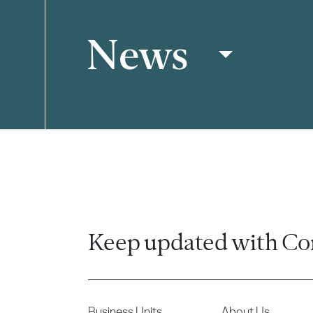
News
Filter
Keep updated with Co
Business Units
About Us