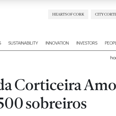
HEARTS OF CORK
CITY CORT
S
SUSTAINABILITY
INNOVATION
INVESTORS
PEOP
h
 da Corticeira Am
500 sobreiros