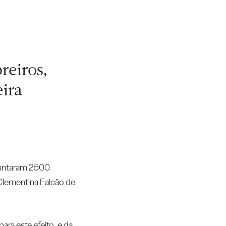
reiros,
eira
plantaram 2500
 Clementina Falcão de
ara este efeito, e da