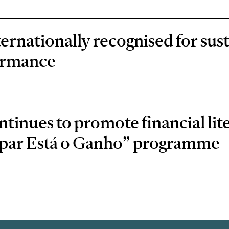
rnationally recognised for sust
ormance
inues to promote financial lit
oupar Está o Ganho” programme