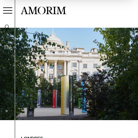
AMORIM
EN