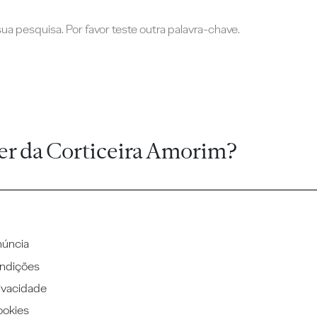
a pesquisa. Por favor teste outra palavra-chave.
er da Corticeira Amorim?
núncia
ndições
rivacidade
ookies